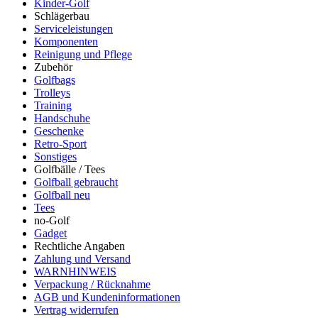
Kinder-Golf
Schlägerbau
Serviceleistungen
Komponenten
Reinigung und Pflege
Zubehör
Golfbags
Trolleys
Training
Handschuhe
Geschenke
Retro-Sport
Sonstiges
Golfbälle / Tees
Golfball gebraucht
Golfball neu
Tees
no-Golf
Gadget
Rechtliche Angaben
Zahlung und Versand
WARNHINWEIS
Verpackung / Rücknahme
AGB und Kundeninformationen
Vertrag widerrufen