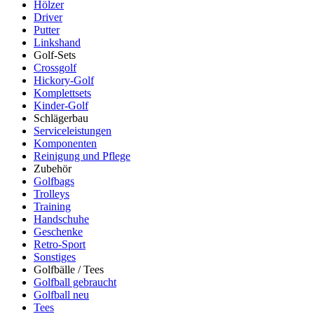
Hölzer
Driver
Putter
Linkshand
Golf-Sets
Crossgolf
Hickory-Golf
Komplettsets
Kinder-Golf
Schlägerbau
Serviceleistungen
Komponenten
Reinigung und Pflege
Zubehör
Golfbags
Trolleys
Training
Handschuhe
Geschenke
Retro-Sport
Sonstiges
Golfbälle / Tees
Golfball gebraucht
Golfball neu
Tees