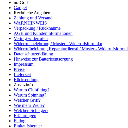
no-Golf
Gadget
Rechtliche Angaben
Zahlung und Versand
WARNHINWEIS
Verpackung / Rücknahme
AGB und Kundeninformationen
Vertrag widerrufen
Widerrufsbelehrung / Muster - Widerrufsformular
Widerrufbelehrung Reparaturdienstl./ Muster - Widerrufsformul
Datenschutzerklärung
Hinweise zur Batterieentsorgung
Impressum
Preise
Lieferzeit
Rücksendung
Zusatzinfo
Warum Clubfitting?
Warum Spinning?
Welcher Griff?
Wie mehr Weite?
Welchen Schläger?
Erfahrungen
Fitting
Einkaufsberater