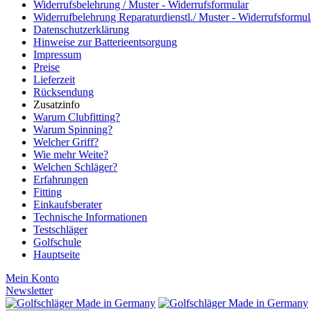
Widerrufsbelehrung / Muster - Widerrufsformular
Widerrufbelehrung Reparaturdienstl./ Muster - Widerrufsformul
Datenschutzerklärung
Hinweise zur Batterieentsorgung
Impressum
Preise
Lieferzeit
Rücksendung
Zusatzinfo
Warum Clubfitting?
Warum Spinning?
Welcher Griff?
Wie mehr Weite?
Welchen Schläger?
Erfahrungen
Fitting
Einkaufsberater
Technische Informationen
Testschläger
Golfschule
Hauptseite
Mein Konto
Newsletter