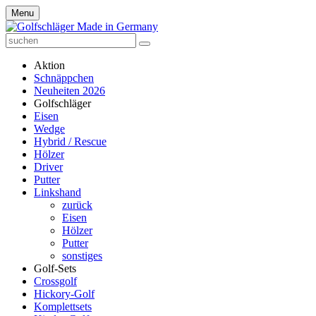
Menu
Aktion
Schnäppchen
Neuheiten 2026
Golfschläger
Eisen
Wedge
Hybrid / Rescue
Hölzer
Driver
Putter
Linkshand
zurück
Eisen
Hölzer
Putter
sonstiges
Golf-Sets
Crossgolf
Hickory-Golf
Komplettsets