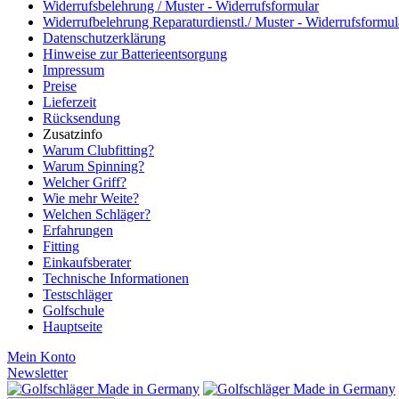
Widerrufsbelehrung / Muster - Widerrufsformular
Widerrufbelehrung Reparaturdienstl./ Muster - Widerrufsformul
Datenschutzerklärung
Hinweise zur Batterieentsorgung
Impressum
Preise
Lieferzeit
Rücksendung
Zusatzinfo
Warum Clubfitting?
Warum Spinning?
Welcher Griff?
Wie mehr Weite?
Welchen Schläger?
Erfahrungen
Fitting
Einkaufsberater
Technische Informationen
Testschläger
Golfschule
Hauptseite
Mein Konto
Newsletter