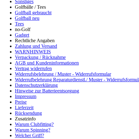
Sonstiges
Golfbälle / Tees
Golfball gebraucht
Golfball neu
Tees
no-Golf
Gadget
Rechtliche Angaben
Zahlung und Versand
WARNHINWEIS
Verpackung / Rücknahme
AGB und Kundeninformationen
Vertrag widerrufen
Widerrufsbelehrung / Muster - Widerrufsformular
Widerrufbelehrung Reparaturdienstl./ Muster - Widerrufsformul
Datenschutzerklärung
Hinweise zur Batterieentsorgung
Impressum
Preise
Lieferzeit
Rücksendung
Zusatzinfo
Warum Clubfitting?
Warum Spinning?
Welcher Griff?