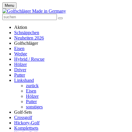
Menu
Aktion
Schnäppchen
Neuheiten 2026
Golfschläger
Eisen
Wedge
Hybrid / Rescue
Hölzer
Driver
Putter
Linkshand
zurück
Eisen
Hölzer
Putter
sonstiges
Golf-Sets
Crossgolf
Hickory-Golf
Komplettsets