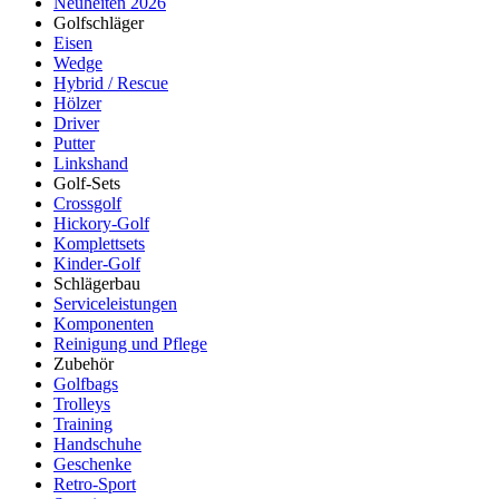
Neuheiten 2026
Golfschläger
Eisen
Wedge
Hybrid / Rescue
Hölzer
Driver
Putter
Linkshand
Golf-Sets
Crossgolf
Hickory-Golf
Komplettsets
Kinder-Golf
Schlägerbau
Serviceleistungen
Komponenten
Reinigung und Pflege
Zubehör
Golfbags
Trolleys
Training
Handschuhe
Geschenke
Retro-Sport