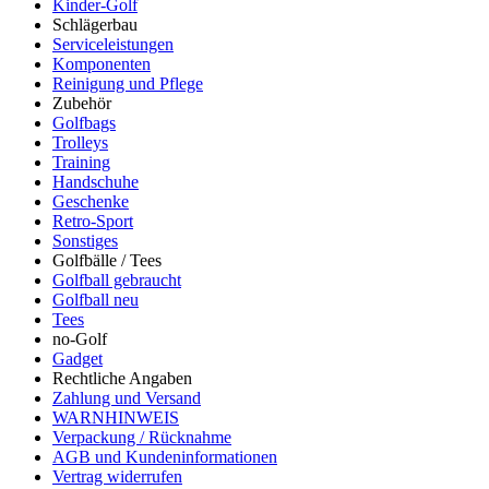
Kinder-Golf
Schlägerbau
Serviceleistungen
Komponenten
Reinigung und Pflege
Zubehör
Golfbags
Trolleys
Training
Handschuhe
Geschenke
Retro-Sport
Sonstiges
Golfbälle / Tees
Golfball gebraucht
Golfball neu
Tees
no-Golf
Gadget
Rechtliche Angaben
Zahlung und Versand
WARNHINWEIS
Verpackung / Rücknahme
AGB und Kundeninformationen
Vertrag widerrufen