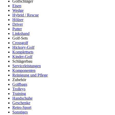
Golfschläger
Eisen
Wedge
Hybrid / Rescue
Hölzer
Driver
Putter
Linkshand
Golf-Sets
Crossgolf
Hickory-Golf
Komplettsets
Kinder-Golf
Schlägerbau
Serviceleistungen
Komponenten
Reinigung und Pflege
Zubehör
Golfbags
Trolleys
Training
Handschuhe
Geschenke
Retro-Sport
Sonstiges