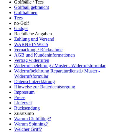
Golfbälle / Tees
Golfball gebraucht
Golfball neu
Tees
no-Golf
Gadget
Rechtliche Angaben
Zahlung und Versand
WARNHINWEIS
Verpackung / Rücknahme
AGB und Kundeninformationen
Vertrag widerrufen
Widerrufsbelehrung / Muster - Widerrufsformular
Widerrufbelehrung Reparaturdienstl./ Muster -
Widerrufsformular
Datenschutzerklärung
Hinweise zur Batterieentsorgung
Impressum
Preise
Lieferzeit
Rücksendung
Zusatzinfo
Warum Clubfitting?
Warum Spinning?
Welcher Griff?