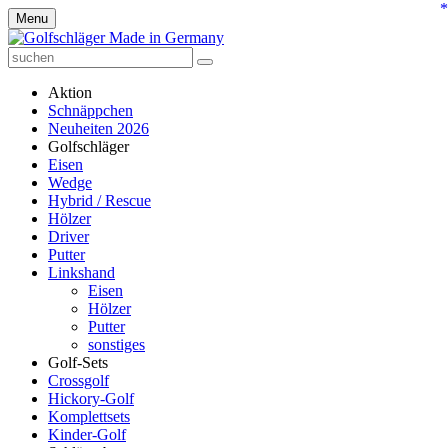
*
Menu
Aktion
Schnäppchen
Neuheiten 2026
Golfschläger
Eisen
Wedge
Hybrid / Rescue
Hölzer
Driver
Putter
Linkshand
Eisen
Hölzer
Putter
sonstiges
Golf-Sets
Crossgolf
Hickory-Golf
Komplettsets
Kinder-Golf