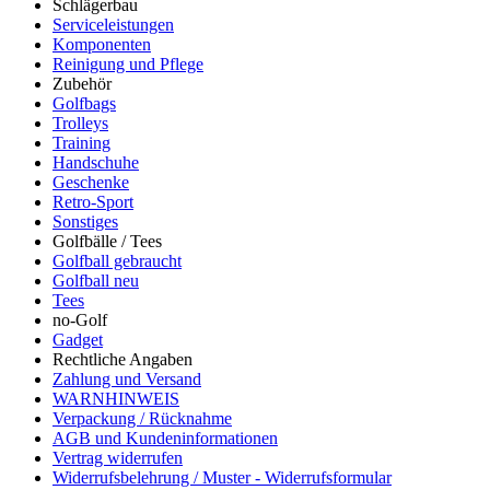
Schlägerbau
Serviceleistungen
Komponenten
Reinigung und Pflege
Zubehör
Golfbags
Trolleys
Training
Handschuhe
Geschenke
Retro-Sport
Sonstiges
Golfbälle / Tees
Golfball gebraucht
Golfball neu
Tees
no-Golf
Gadget
Rechtliche Angaben
Zahlung und Versand
WARNHINWEIS
Verpackung / Rücknahme
AGB und Kundeninformationen
Vertrag widerrufen
Widerrufsbelehrung / Muster - Widerrufsformular