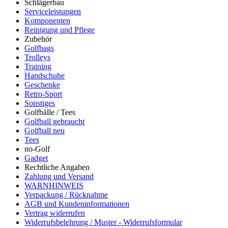
Schlägerbau
Serviceleistungen
Komponenten
Reinigung und Pflege
Zubehör
Golfbags
Trolleys
Training
Handschuhe
Geschenke
Retro-Sport
Sonstiges
Golfbälle / Tees
Golfball gebraucht
Golfball neu
Tees
no-Golf
Gadget
Rechtliche Angaben
Zahlung und Versand
WARNHINWEIS
Verpackung / Rücknahme
AGB und Kundeninformationen
Vertrag widerrufen
Widerrufsbelehrung / Muster - Widerrufsformular