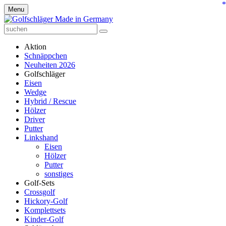
*
Menu
Aktion
Schnäppchen
Neuheiten 2026
Golfschläger
Eisen
Wedge
Hybrid / Rescue
Hölzer
Driver
Putter
Linkshand
Eisen
Hölzer
Putter
sonstiges
Golf-Sets
Crossgolf
Hickory-Golf
Komplettsets
Kinder-Golf