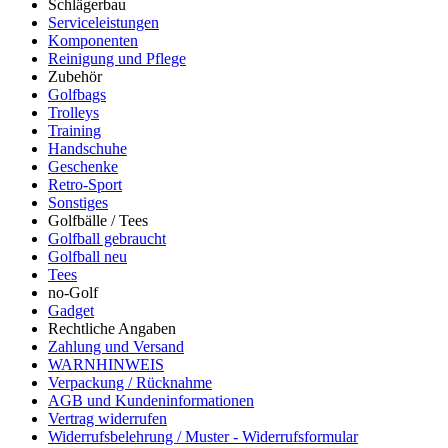
Schlägerbau
Serviceleistungen
Komponenten
Reinigung und Pflege
Zubehör
Golfbags
Trolleys
Training
Handschuhe
Geschenke
Retro-Sport
Sonstiges
Golfbälle / Tees
Golfball gebraucht
Golfball neu
Tees
no-Golf
Gadget
Rechtliche Angaben
Zahlung und Versand
WARNHINWEIS
Verpackung / Rücknahme
AGB und Kundeninformationen
Vertrag widerrufen
Widerrufsbelehrung / Muster - Widerrufsformular