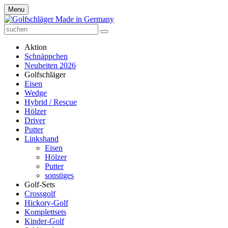
Menu
Aktion
Schnäppchen
Neuheiten 2026
Golfschläger
Eisen
Wedge
Hybrid / Rescue
Hölzer
Driver
Putter
Linkshand
Eisen
Hölzer
Putter
sonstiges
Golf-Sets
Crossgolf
Hickory-Golf
Komplettsets
Kinder-Golf