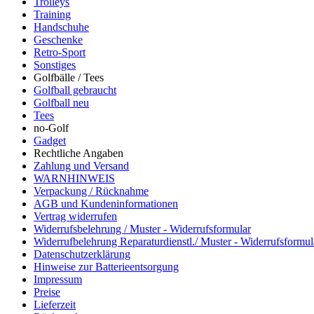
Trolleys
Training
Handschuhe
Geschenke
Retro-Sport
Sonstiges
Golfbälle / Tees
Golfball gebraucht
Golfball neu
Tees
no-Golf
Gadget
Rechtliche Angaben
Zahlung und Versand
WARNHINWEIS
Verpackung / Rücknahme
AGB und Kundeninformationen
Vertrag widerrufen
Widerrufsbelehrung / Muster - Widerrufsformular
Widerrufbelehrung Reparaturdienstl./ Muster - Widerrufsformul
Datenschutzerklärung
Hinweise zur Batterieentsorgung
Impressum
Preise
Lieferzeit