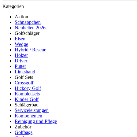
Kategorien
Aktion
Schnäppchen
Neuheiten 2026
Golfschläger
Eisen
Wedge
Hybrid / Rescue
Hölzer
Driver
Putter
Linkshand
Golf-Sets
Crossgolf
Hickory-Golf
Komplettsets
Kinder-Golf
Schlägerbau
Serviceleistungen
Komponenten
Reinigung und Pflege
Zubehör
Golfbags