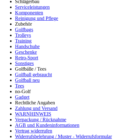
Schlägerbau
Serviceleistungen
Komponenten
Reinigung und Pflege
Zubehör
Golfbags
Trolleys
Training
Handschuhe
Geschenke
Retro-Sport
Sonstiges
Golfbälle / Tees
Golfball gebraucht
Golfball neu
Tees
no-Golf
Gadget
Rechtliche Angaben
Zahlung und Versand
WARNHINWEIS
Verpackung / Rücknahme
AGB und Kundeninformationen
Vertrag widerrufen
Widerrufsbelehrung / Muster - Widerrufsformular