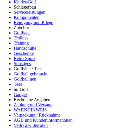
Kinder-Golf
Schlägerbau
Serviceleistungen
Komponenten
Reinigung und Pflege
Zubehör
Golfbags
Trolleys
Training
Handschuhe
Geschenke
Retro-Sport
Sonstiges
Golfbälle / Tees
Golfball gebraucht
Golfball neu
Tees
no-Golf
Gadget
Rechtliche Angaben
Zahlung und Versand
WARNHINWEIS
Verpackung / Rücknahme
AGB und Kundeninformationen
Vertrag widerrufen