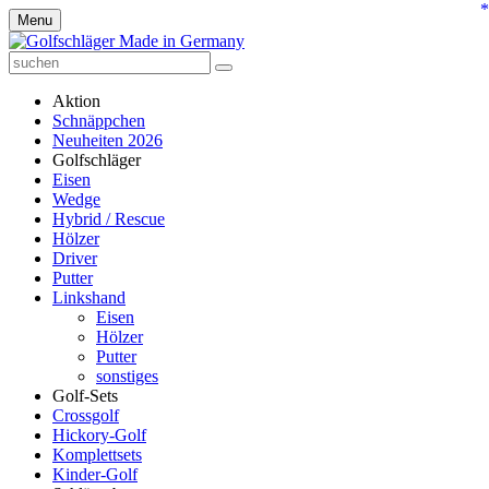
*
Menu
Aktion
Schnäppchen
Neuheiten 2026
Golfschläger
Eisen
Wedge
Hybrid / Rescue
Hölzer
Driver
Putter
Linkshand
Eisen
Hölzer
Putter
sonstiges
Golf-Sets
Crossgolf
Hickory-Golf
Komplettsets
Kinder-Golf