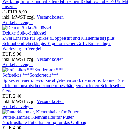
Werbung für uns und erhalten dafür einen Rabatt von über 40%. Mit
unsere..
ab EUR 8,90
inkl. MWST zzgl.
Versandkosten
Artikel anzeigen
Deluxe Spike-Schlüssel
Zwei Einsätze für Spikes (Doppelstift und Klauenraster) plus
Schraubendreherklinge. Ergonomischer Griff. Ein richtiges
Werkzeug im Verglei..
EUR 9,90
inkl. MWST zzgl.
Versandkosten
Artikel anzeigen
Softspikes ***Sonderpreis***
Spikes erneuern, bevor sie abgetreten sind, denn sonst können Sie
nicht nur ausrutschen sondern beschädigen auch den Schuh selbst.
Gewi..
EUR 2,40
inkl. MWST zzgl.
Versandkosten
Artikel anzeigen
Putterklammer, Klemmhalter für Putter
Nachrüstbare Putterhalterung für das Golfbag
EUR 4,50