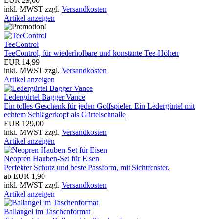
EUR 29,00
inkl. MWST zzgl.
Versandkosten
Artikel anzeigen
TeeControl
TeeControl, für wiederholbare und konstante Tee-Höhen
EUR 14,99
inkl. MWST zzgl.
Versandkosten
Eisen
Artikel anzeigen
Ledergürtel Bagger Vance
Hölzer
Ein tolles Geschenk für jeden Golfspieler. Ein Ledergürtel mit
echtem Schlägerkopf als Gürtelschnalle
EUR 129,00
Putter
inkl. MWST zzgl.
Versandkosten
Artikel anzeigen
sonstiges
Neopren Hauben-Set für Eisen
Perfekter Schutz und beste Passform, mit Sichtfenster.
ab EUR 1,90
inkl. MWST zzgl.
Versandkosten
Artikel anzeigen
Ballangel im Taschenformat