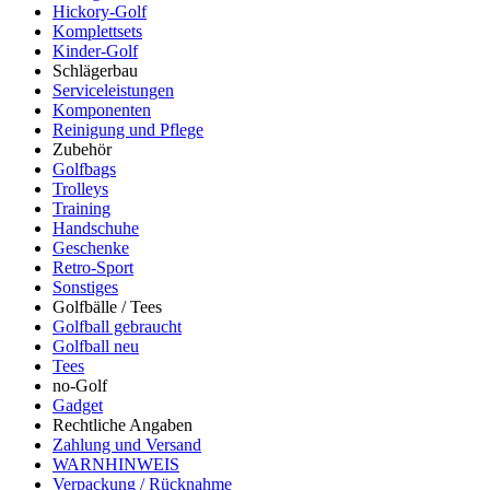
Hickory-Golf
Komplettsets
Kinder-Golf
Schlägerbau
Serviceleistungen
Komponenten
Reinigung und Pflege
Zubehör
Golfbags
Trolleys
Training
Handschuhe
Geschenke
Retro-Sport
Sonstiges
Golfbälle / Tees
Golfball gebraucht
Golfball neu
Tees
no-Golf
Gadget
Rechtliche Angaben
Zahlung und Versand
WARNHINWEIS
Verpackung / Rücknahme