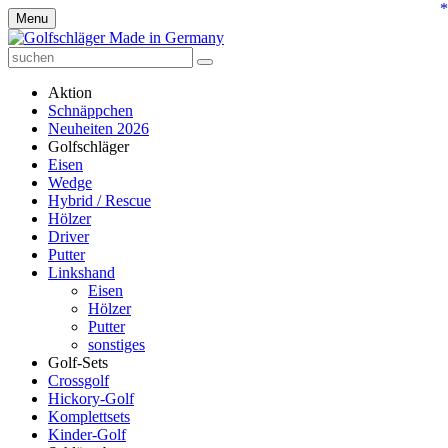
*
Menu
Aktion
Schnäppchen
Neuheiten 2026
Golfschläger
Eisen
Wedge
Hybrid / Rescue
Hölzer
Driver
Putter
Linkshand
Eisen
Hölzer
Putter
sonstiges
Golf-Sets
Crossgolf
Hickory-Golf
Komplettsets
Kinder-Golf