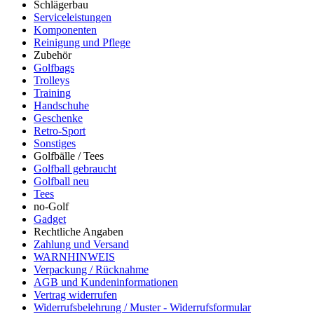
Schlägerbau
Serviceleistungen
Komponenten
Reinigung und Pflege
Zubehör
Golfbags
Trolleys
Training
Handschuhe
Geschenke
Retro-Sport
Sonstiges
Golfbälle / Tees
Golfball gebraucht
Golfball neu
Tees
no-Golf
Gadget
Rechtliche Angaben
Zahlung und Versand
WARNHINWEIS
Verpackung / Rücknahme
AGB und Kundeninformationen
Vertrag widerrufen
Widerrufsbelehrung / Muster - Widerrufsformular