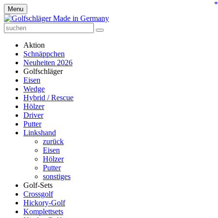
*
Menu
Aktion
Schnäppchen
Neuheiten 2026
Golfschläger
Eisen
Wedge
Hybrid / Rescue
Hölzer
Driver
Putter
Linkshand
zurück
Eisen
Hölzer
Putter
sonstiges
Golf-Sets
Crossgolf
Hickory-Golf
Komplettsets