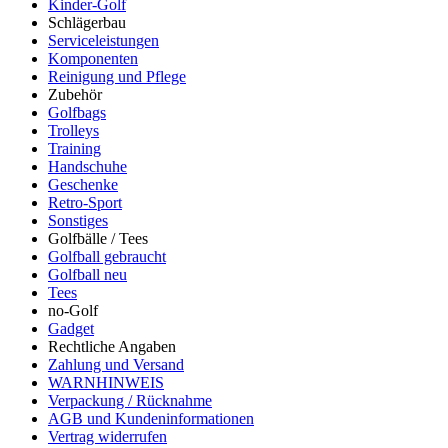
Kinder-Golf
Schlägerbau
Serviceleistungen
Komponenten
Reinigung und Pflege
Zubehör
Golfbags
Trolleys
Training
Handschuhe
Geschenke
Retro-Sport
Sonstiges
Golfbälle / Tees
Golfball gebraucht
Golfball neu
Tees
no-Golf
Gadget
Rechtliche Angaben
Zahlung und Versand
WARNHINWEIS
Verpackung / Rücknahme
AGB und Kundeninformationen
Vertrag widerrufen