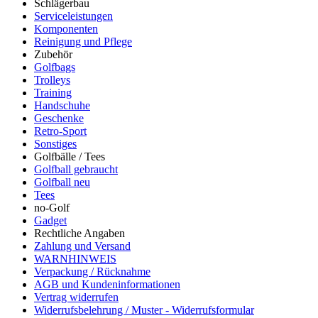
Schlägerbau
Serviceleistungen
Komponenten
Reinigung und Pflege
Zubehör
Golfbags
Trolleys
Training
Handschuhe
Geschenke
Retro-Sport
Sonstiges
Golfbälle / Tees
Golfball gebraucht
Golfball neu
Tees
no-Golf
Gadget
Rechtliche Angaben
Zahlung und Versand
WARNHINWEIS
Verpackung / Rücknahme
AGB und Kundeninformationen
Vertrag widerrufen
Widerrufsbelehrung / Muster - Widerrufsformular