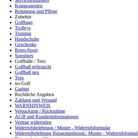
Serviceleistungen
Komponenten
Reinigung und Pflege
Zubehör
Golfbags
Trolleys
Training
Handschuhe
Geschenke
Retro-Sport
Sonstiges
Golfbälle / Tees
Golfball gebraucht
Golfball neu
Tees
no-Golf
Gadget
Rechtliche Angaben
Zahlung und Versand
WARNHINWEIS
Verpackung / Rücknahme
AGB und Kundeninformationen
Vertrag widerrufen
Widerrufsbelehrung / Muster - Widerrufsformular
Widerrufbelehrung Reparaturdienstl./ Muster - Widerrufsformul