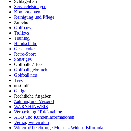
Schlägerbau
Serviceleistungen
Komponenten
Reinigung und Pflege
Zubehör
Golfbags
Trolleys
Training
Handschuhe
Geschenke
Retro-Sport
Sonstiges
Golfbälle / Tees
Golfball gebraucht
Golfball neu
Tees
no-Golf
Gadget
Rechtliche Angaben
Zahlung und Versand
WARNHINWEIS
Verpackung / Rücknahme
AGB und Kundeninformationen
Vertrag widerrufen
Widerrufsbelehrung / Muster - Widerrufsformular