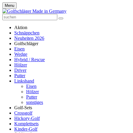
Menu
Aktion
Schnäppchen
Neuheiten 2026
Golfschläger
Eisen
Wedge
Hybrid / Rescue
Hölzer
Driver
Putter
Linkshand
Eisen
Hölzer
Putter
sonstiges
Golf-Sets
Crossgolf
Hickory-Golf
Komplettsets
Kinder-Golf