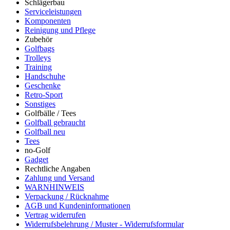
Schlägerbau
Serviceleistungen
Komponenten
Reinigung und Pflege
Zubehör
Golfbags
Trolleys
Training
Handschuhe
Geschenke
Retro-Sport
Sonstiges
Golfbälle / Tees
Golfball gebraucht
Golfball neu
Tees
no-Golf
Gadget
Rechtliche Angaben
Zahlung und Versand
WARNHINWEIS
Verpackung / Rücknahme
AGB und Kundeninformationen
Vertrag widerrufen
Widerrufsbelehrung / Muster - Widerrufsformular