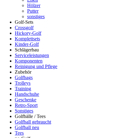
Hölzer
Putter
sonstiges
Golf-Sets
Crossgolf
Hickory-Golf
Komplettsets
Kinder-Golf
Schlägerbau
Serviceleistungen
Komponenten
Reinigung und Pflege
Zubehör
Golfbags
Trolleys
Training
Handschuhe
Geschenke
Retro-Sport
Sonstiges
Golfbälle / Tees
Golfball gebraucht
Golfball neu
Tees