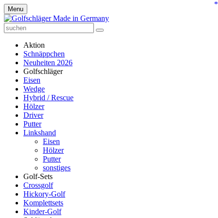
*
Menu
Aktion
Schnäppchen
Neuheiten 2026
Golfschläger
Eisen
Wedge
Hybrid / Rescue
Hölzer
Driver
Putter
Linkshand
Eisen
Hölzer
Putter
sonstiges
Golf-Sets
Crossgolf
Hickory-Golf
Komplettsets
Kinder-Golf