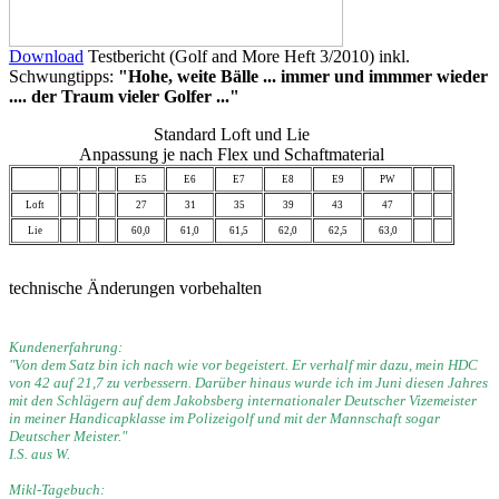
Download
Testbericht (Golf and More Heft 3/2010) inkl.
Schwungtipps:
"Hohe, weite Bälle ... immer und immmer wieder
.... der Traum vieler Golfer ..."
Standard Loft und Lie
Anpassung je nach Flex und Schaftmaterial
E5
E6
E7
E8
E9
PW
Loft
27
31
35
39
43
47
Lie
60,0
61,0
61,5
62,0
62,5
63,0
technische Änderungen vorbehalten
Kundenerfahrung:
"Von dem Satz bin ich nach wie vor begeistert. Er verhalf mir dazu, mein HDC
von 42 auf 21,7 zu verbessern. Darüber hinaus wurde ich im Juni diesen Jahres
mit den Schlägern auf dem Jakobsberg internationaler Deutscher Vizemeister
in meiner Handicapklasse im Polizeigolf und mit der Mannschaft sogar
Deutscher Meister."
I.S. aus W.
Mikl-Tagebuch: