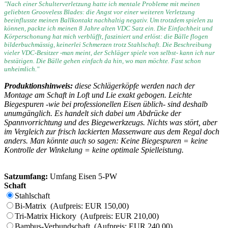
"Nach einer Schulterverletzung hatte ich mentale Probleme mit meinen
geliebten Grooveless Blades: die Angst vor einer weiteren Verletzung
beeinflusste meinen Ballkontakt nachhaltig negativ. Um trotzdem spielen zu
können, packte ich meinen 8 Jahre alten VDC Satz ein. Die Einfachheit und
Körperschonung hat mich verblüfft, fasziniert und erlöst: die Bälle flogen
bilderbuchmässig, keinerlei Schmerzen trotz Stahlschaft. Die Beschreibung
vieler VDC-Besitzer -man meint, der Schläger spiele von selbst- kann ich nur
bestätigen. Die Bälle gehen einfach da hin, wo man möchte. Fast schon
unheimlich."
Produktionshinweis:
diese Schlägerköpfe werden nach der
Montage am Schaft in Loft und Lie exakt gebogen. Leichte
Biegespuren -wie bei professionellen Eisen üblich- sind deshalb
unumgänglich. Es handelt sich dabei um Abdrücke der
Spannvorrichtung und des Biegewerkzeugs. Nichts was stört, aber
im Vergleich zur frisch lackierten Massenware aus dem Regal doch
anders. Man könnte auch so sagen: Keine Biegespuren = keine
Kontrolle der Winkelung = keine optimale Spielleistung.
Satzumfang:
Umfang Eisen 5-PW
Schaft
Stahlschaft
Bi-Matrix (Aufpreis: EUR 150,00)
Tri-Matrix Hickory (Aufpreis: EUR 210,00)
Bambus-Verbundschaft (Aufpreis: EUR 240,00)