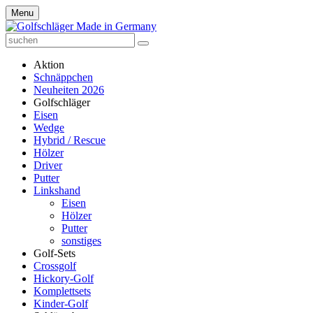
Menu
Aktion
Schnäppchen
Neuheiten 2026
Golfschläger
Eisen
Wedge
Hybrid / Rescue
Hölzer
Driver
Putter
Linkshand
Eisen
Hölzer
Putter
sonstiges
Golf-Sets
Crossgolf
Hickory-Golf
Komplettsets
Kinder-Golf