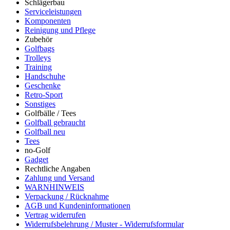
Schlägerbau
Serviceleistungen
Komponenten
Reinigung und Pflege
Zubehör
Golfbags
Trolleys
Training
Handschuhe
Geschenke
Retro-Sport
Sonstiges
Golfbälle / Tees
Golfball gebraucht
Golfball neu
Tees
no-Golf
Gadget
Rechtliche Angaben
Zahlung und Versand
WARNHINWEIS
Verpackung / Rücknahme
AGB und Kundeninformationen
Vertrag widerrufen
Widerrufsbelehrung / Muster - Widerrufsformular