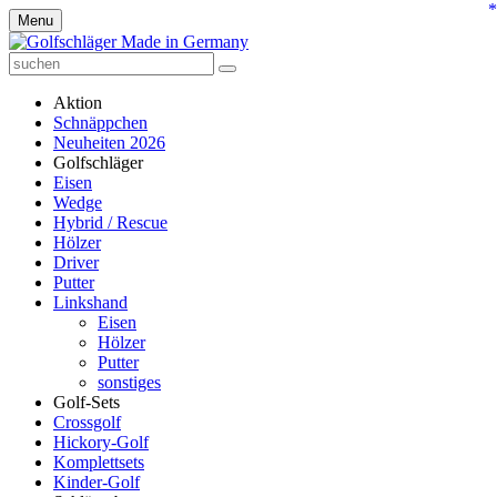
*
Menu
Aktion
Schnäppchen
Neuheiten 2026
Golfschläger
Eisen
Wedge
Hybrid / Rescue
Hölzer
Driver
Putter
Linkshand
Eisen
Hölzer
Putter
sonstiges
Golf-Sets
Crossgolf
Hickory-Golf
Komplettsets
Kinder-Golf