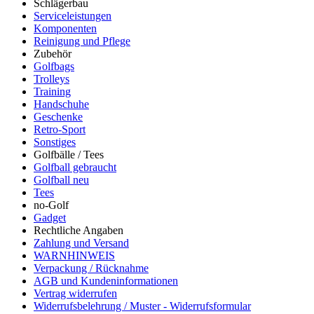
Schlägerbau
Serviceleistungen
Komponenten
Reinigung und Pflege
Zubehör
Golfbags
Trolleys
Training
Handschuhe
Geschenke
Retro-Sport
Sonstiges
Golfbälle / Tees
Golfball gebraucht
Golfball neu
Tees
no-Golf
Gadget
Rechtliche Angaben
Zahlung und Versand
WARNHINWEIS
Verpackung / Rücknahme
AGB und Kundeninformationen
Vertrag widerrufen
Widerrufsbelehrung / Muster - Widerrufsformular