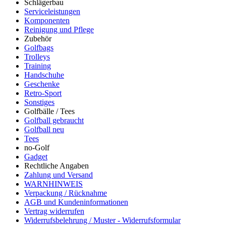
Schlägerbau
Serviceleistungen
Komponenten
Reinigung und Pflege
Zubehör
Golfbags
Trolleys
Training
Handschuhe
Geschenke
Retro-Sport
Sonstiges
Golfbälle / Tees
Golfball gebraucht
Golfball neu
Tees
no-Golf
Gadget
Rechtliche Angaben
Zahlung und Versand
WARNHINWEIS
Verpackung / Rücknahme
AGB und Kundeninformationen
Vertrag widerrufen
Widerrufsbelehrung / Muster - Widerrufsformular