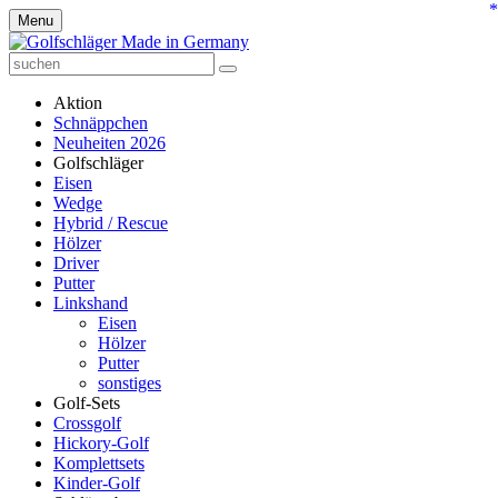
*
Menu
Aktion
Schnäppchen
Neuheiten 2026
Golfschläger
Eisen
Wedge
Hybrid / Rescue
Hölzer
Driver
Putter
Linkshand
Eisen
Hölzer
Putter
sonstiges
Golf-Sets
Crossgolf
Hickory-Golf
Komplettsets
Kinder-Golf