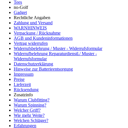
Tees
no-Golf
Gadget
Rechtliche Angaben
Zahlung und Versand
WARNHINWEIS
Verpackung / Rücknahme
AGB und Kundeninformationen
Vertrag widerrufen
Widerrufsbelehrung / Muster - Widerrufsformular
Widerrufbelehrung Reparaturdienstl./ Muster -
Widerrufsformular
Datenschutzerklärung
Hinweise zur Batterieentsorgung
Impressum
Preise
Lieferzeit
Rücksendung
Zusatzinfo
Warum Clubfitting?
Warum Spinning?
Welcher Griff?
Wie mehr Weite?
Welchen Schläger?
Erfahrungen