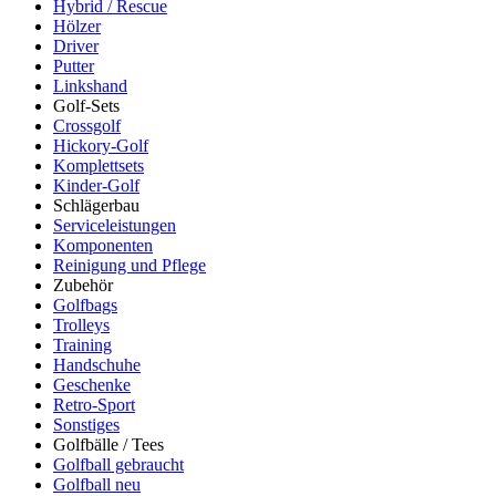
Hybrid / Rescue
Hölzer
Driver
Putter
Linkshand
Golf-Sets
Crossgolf
Hickory-Golf
Komplettsets
Kinder-Golf
Schlägerbau
Serviceleistungen
Komponenten
Reinigung und Pflege
Zubehör
Golfbags
Trolleys
Training
Handschuhe
Geschenke
Retro-Sport
Sonstiges
Golfbälle / Tees
Golfball gebraucht
Golfball neu