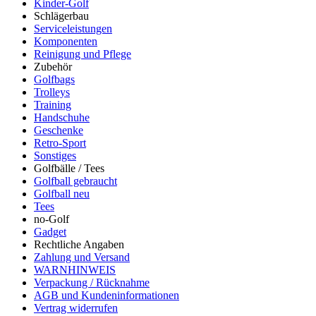
Kinder-Golf
Schlägerbau
Serviceleistungen
Komponenten
Reinigung und Pflege
Zubehör
Golfbags
Trolleys
Training
Handschuhe
Geschenke
Retro-Sport
Sonstiges
Golfbälle / Tees
Golfball gebraucht
Golfball neu
Tees
no-Golf
Gadget
Rechtliche Angaben
Zahlung und Versand
WARNHINWEIS
Verpackung / Rücknahme
AGB und Kundeninformationen
Vertrag widerrufen