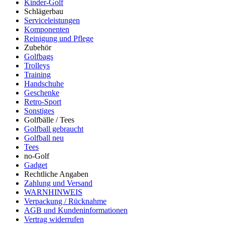
Kinder-Golf
Schlägerbau
Serviceleistungen
Komponenten
Reinigung und Pflege
Zubehör
Golfbags
Trolleys
Training
Handschuhe
Geschenke
Retro-Sport
Sonstiges
Golfbälle / Tees
Golfball gebraucht
Golfball neu
Tees
no-Golf
Gadget
Rechtliche Angaben
Zahlung und Versand
WARNHINWEIS
Verpackung / Rücknahme
AGB und Kundeninformationen
Vertrag widerrufen