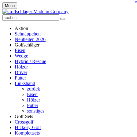
*
Menu
Aktion
Schnäppchen
Neuheiten 2026
Golfschläger
Eisen
Wedge
Hybrid / Rescue
Hölzer
Driver
Putter
Linkshand
zurück
Eisen
Hölzer
Putter
sonstiges
Golf-Sets
Crossgolf
Hickory-Golf
Komplettsets