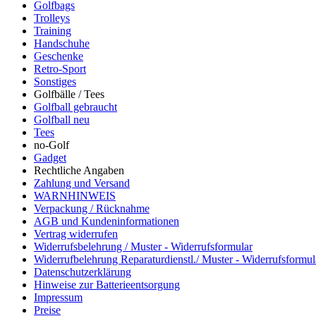
Golfbags
Trolleys
Training
Handschuhe
Geschenke
Retro-Sport
Sonstiges
Golfbälle / Tees
Golfball gebraucht
Golfball neu
Tees
no-Golf
Gadget
Rechtliche Angaben
Zahlung und Versand
WARNHINWEIS
Verpackung / Rücknahme
AGB und Kundeninformationen
Vertrag widerrufen
Widerrufsbelehrung / Muster - Widerrufsformular
Widerrufbelehrung Reparaturdienstl./ Muster - Widerrufsformul
Datenschutzerklärung
Hinweise zur Batterieentsorgung
Impressum
Preise