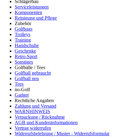
Schlägerbau
Serviceleistungen
Komponenten
Reinigung und Pflege
Zubehör
Golfbags
Trolleys
Training
Handschuhe
Geschenke
Retro-Sport
Sonstiges
Golfbälle / Tees
Golfball gebraucht
Golfball neu
Tees
no-Golf
Gadget
Rechtliche Angaben
Zahlung und Versand
WARNHINWEIS
Verpackung / Rücknahme
AGB und Kundeninformationen
Vertrag widerrufen
Widerrufsbelehrung / Muster - Widerrufsformular