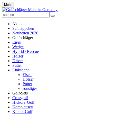
Menu
Aktion
Schnäppchen
Neuheiten 2026
Golfschläger
Eisen
Wedge
Hybrid / Rescue
Hölzer
Driver
Putter
Linkshand
Eisen
Hölzer
Putter
sonstiges
Golf-Sets
Crossgolf
Hickory-Golf
Komplettsets
Kinder-Golf