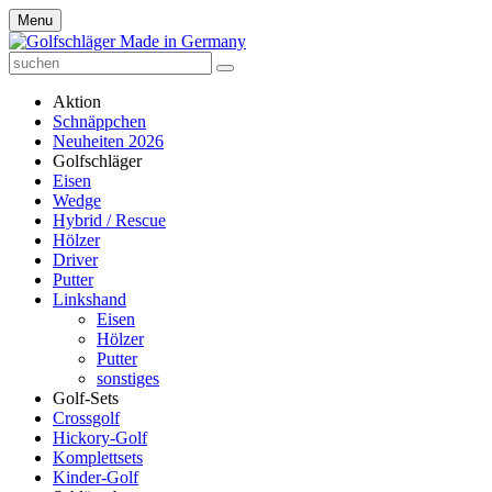
Menu
Aktion
Schnäppchen
Neuheiten 2026
Golfschläger
Eisen
Wedge
Hybrid / Rescue
Hölzer
Driver
Putter
Linkshand
Eisen
Hölzer
Putter
sonstiges
Golf-Sets
Crossgolf
Hickory-Golf
Komplettsets
Kinder-Golf