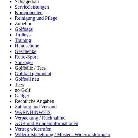
Schlägerbau
Serviceleistungen
Komponenten
Reinigung und Pflege
Zubehör
Golfbags
Trolleys
Training
Handschuhe
Geschenke
Retro-Sport
Sonstiges
Golfbälle / Tees
Golfball gebraucht
Golfball neu
Tees
no-Golf
Gadget
Rechtliche Angaben
Zahlung und Versand
WARNHINWEIS
Verpackung / Rücknahme
AGB und Kundeninformationen
Vertrag widerrufen
Widerrufsbelehrung / Muster - Widerrufsformular