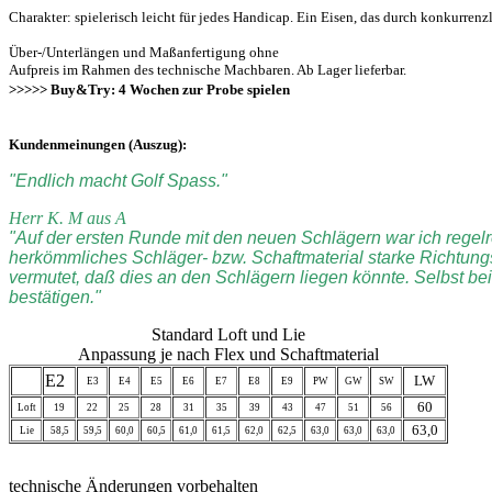
Charakter: spielerisch leicht für jedes Handicap. Ein Eisen, das durch konkurre
Über-/Unterlängen und Maßanfertigung ohne
Aufpreis im Rahmen des technische Machbaren. Ab Lager lieferbar.
>>>>> Buy&Try: 4 Wochen zur Probe spielen
Kundenmeinungen (Auszug):
"Endlich macht Golf Spass."
Herr K. M aus A
"Auf der ersten Runde mit den neuen Schlägern war ich regelrec
herkömmliches Schläger- bzw. Schaftmaterial starke Richtun
vermutet, daß dies an den Schlägern liegen könnte. Selbst b
bestätigen."
Standard Loft und Lie
Anpassung je nach Flex und Schaftmaterial
E2
LW
E3
E4
E5
E6
E7
E8
E9
PW
GW
SW
60
Loft
19
22
25
28
31
35
39
43
47
51
56
63,0
Lie
58,5
59,5
60,0
60,5
61,0
61,5
62,0
62,5
63,0
63,0
63,0
technische Änderungen vorbehalten