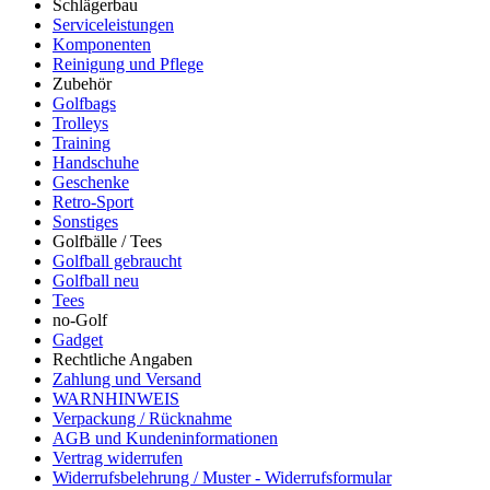
Schlägerbau
Serviceleistungen
Komponenten
Reinigung und Pflege
Zubehör
Golfbags
Trolleys
Training
Handschuhe
Geschenke
Retro-Sport
Sonstiges
Golfbälle / Tees
Golfball gebraucht
Golfball neu
Tees
no-Golf
Gadget
Rechtliche Angaben
Zahlung und Versand
WARNHINWEIS
Verpackung / Rücknahme
AGB und Kundeninformationen
Vertrag widerrufen
Widerrufsbelehrung / Muster - Widerrufsformular