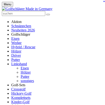
*
Menu
Aktion
Schnäppchen
Neuheiten 2026
Golfschläger
Eisen
Wedge
Hybrid / Rescue
Hölzer
Driver
Putter
Linkshand
Eisen
Hölzer
Putter
sonstiges
Golf-Sets
Crossgolf
Hickory-Golf
Komplettsets
Kinder-Golf