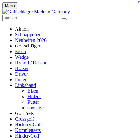
*
Menu
Aktion
Schnäppchen
Neuheiten 2026
Golfschläger
Eisen
Wedge
Hybrid / Rescue
Hölzer
Driver
Putter
Linkshand
Eisen
Hölzer
Putter
sonstiges
Golf-Sets
Crossgolf
Hickory-Golf
Komplettsets
Kinder-Golf