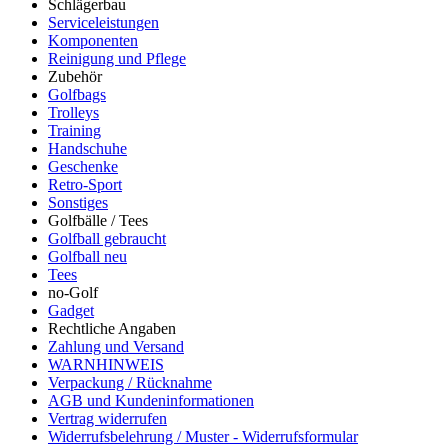
Schlägerbau
Serviceleistungen
Komponenten
Reinigung und Pflege
Zubehör
Golfbags
Trolleys
Training
Handschuhe
Geschenke
Retro-Sport
Sonstiges
Golfbälle / Tees
Golfball gebraucht
Golfball neu
Tees
no-Golf
Gadget
Rechtliche Angaben
Zahlung und Versand
WARNHINWEIS
Verpackung / Rücknahme
AGB und Kundeninformationen
Vertrag widerrufen
Widerrufsbelehrung / Muster - Widerrufsformular