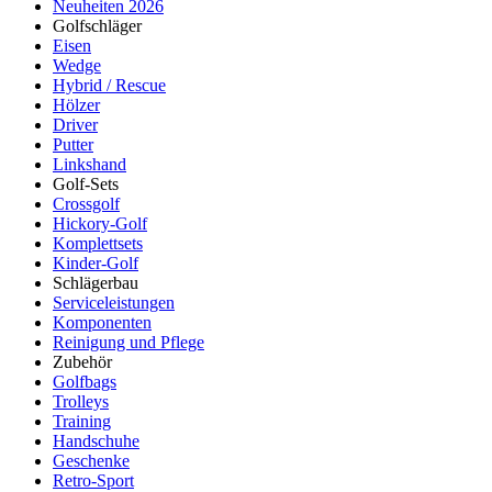
Neuheiten 2026
Golfschläger
Eisen
Wedge
Hybrid / Rescue
Hölzer
Driver
Putter
Linkshand
Golf-Sets
Crossgolf
Hickory-Golf
Komplettsets
Kinder-Golf
Schlägerbau
Serviceleistungen
Komponenten
Reinigung und Pflege
Zubehör
Golfbags
Trolleys
Training
Handschuhe
Geschenke
Retro-Sport