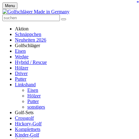
*
Menu
Aktion
Schnäppchen
Neuheiten 2026
Golfschläger
Eisen
Wedge
Hybrid / Rescue
Hölzer
Driver
Putter
Linkshand
Eisen
Hölzer
Putter
sonstiges
Golf-Sets
Crossgolf
Hickory-Golf
Komplettsets
Kinder-Golf