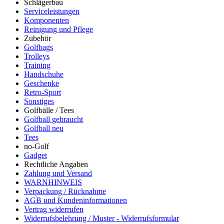
Schlägerbau
Serviceleistungen
Komponenten
Reinigung und Pflege
Zubehör
Golfbags
Trolleys
Training
Handschuhe
Geschenke
Retro-Sport
Sonstiges
Golfbälle / Tees
Golfball gebraucht
Golfball neu
Tees
no-Golf
Gadget
Rechtliche Angaben
Zahlung und Versand
WARNHINWEIS
Verpackung / Rücknahme
AGB und Kundeninformationen
Vertrag widerrufen
Widerrufsbelehrung / Muster - Widerrufsformular