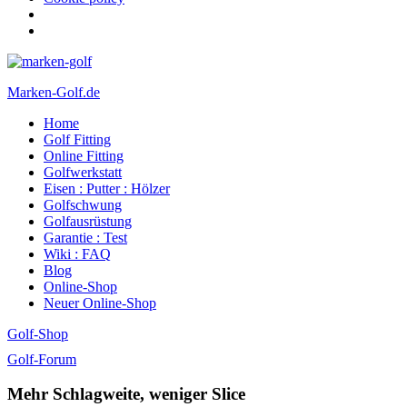
Marken-Golf.de
Home
Golfschläger made in Germany
Golf Fitting
Online Fitting
Golfwerkstatt
Eisen : Putter : Hölzer
Golfschwung
Golfausrüstung
Garantie : Test
Wiki : FAQ
Blog
Online-Shop
Neuer Online-Shop
Golf-Shop
Golf-Forum
Mehr Schlagweite, weniger Slice