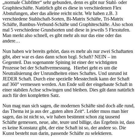
„normale Clubfitter“ sehr gebunden, denn es gibt nur Stahl- oder
Graphiteschäfte. Natürlich gibt es diese in verschiedenen Flex
Abstufungen, aber das alleine reicht nicht. Wir haben z.B. 3
verschiedene Stahlschaft-Sorten, Bi-Matrix Schäfte, Tri-Matrix
Schäfte, Bambus-Verbund-Schäfte und Graphiteschäfte. Also schon
mal 5 verschiedene Grundsorten und diese in jeweils 5 Flexstufen.
Man merkt also schnell, es gibt mehr als nur das eine oder das
andere…
Nun haben wir bereits gehört, dass es mehr als nur zwei Schaftarten
gibt, aber war es dass dann schon bzgl. Schaft? NEIN – im
Gegenteil. Das sogenannte Spining ist einer der wichtigsten
Prozesse bei der Schaftvermessung. Hierbei geht es um die
Neutralisierung der Unrundheiten eines Schaftes. Und unrund ist
JEDER Schaft. Durch eine spezielle Messtechnik kann der Schaft
auf 360° vermessen werden. Am Ende soll der eingebaute Schaft in
einer stabilen Achse schwingen und bleiben. Dies gilt dann natürlich
auch für den kompletten Satz.
Nun mag man sich sagen, die modernen Schäfte sind doch alle rund,
das Thema ist ja aus der „guten alten Zeit“. Leider muss man hier
sagen, das ist nicht so, wir haben bestimmt schon zig tausend
Schäfte gemessen, neue, alte, teure und billige, das Ergebnis ist, dass
es keine Konstanz gibt, der eine Schaft ist so, der andere so. Die
Kunst besteht nun darin, passende Schäfte zu selektieren.