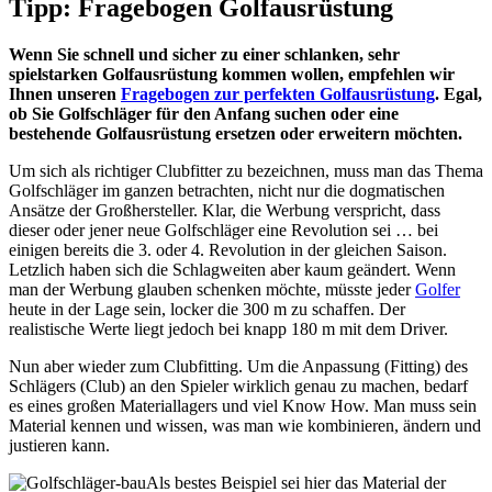
Tipp: Fragebogen Golfausrüstung
Wenn Sie schnell und sicher zu einer schlanken, sehr
spielstarken Golfausrüstung kommen wollen, empfehlen wir
Ihnen unseren
Fragebogen zur perfekten Golfausrüstung
. Egal,
ob Sie Golfschläger für den Anfang suchen oder eine
bestehende Golfausrüstung ersetzen oder erweitern möchten.
Um sich als richtiger Clubfitter zu bezeichnen, muss man das Thema
Golfschläger im ganzen betrachten, nicht nur die dogmatischen
Ansätze der Großhersteller. Klar, die Werbung verspricht, dass
dieser oder jener neue Golfschläger eine Revolution sei … bei
einigen bereits die 3. oder 4. Revolution in der gleichen Saison.
Letzlich haben sich die Schlagweiten aber kaum geändert. Wenn
man der Werbung glauben schenken möchte, müsste jeder
Golfer
heute in der Lage sein, locker die 300 m zu schaffen. Der
realistische Werte liegt jedoch bei knapp 180 m mit dem Driver.
Nun aber wieder zum Clubfitting. Um die Anpassung (Fitting) des
Schlägers (Club) an den Spieler wirklich genau zu machen, bedarf
es eines großen Materiallagers und viel Know How. Man muss sein
Material kennen und wissen, was man wie kombinieren, ändern und
justieren kann.
Als bestes Beispiel sei hier das Material der