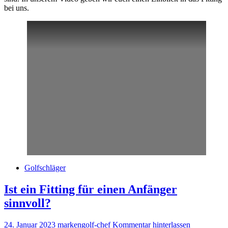
bei uns.
Golfschläger
Ist ein Fitting für einen Anfänger
sinnvoll?
24. Januar 2023
markengolf-chef
Kommentar hinterlassen