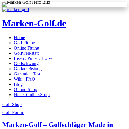
Marken-Golf.de
Home
Golfschläger made in Germany
Golf Fitting
Online Fitting
Golfwerkstatt
Eisen : Putter : Hölzer
Golfschwung
Golfausrüstung
Garantie : Test
Wiki : FAQ
Blog
Online-Shop
Neuer Online-Shop
Golf-Shop
Golf-Forum
Marken-Golf – Golfschläger Made in