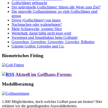
Golfschläger gebraucht
Der individuelle Golfschläger: führen alle Wege zum Ziel?
Die sinnvolle Golfausrüstung: so viele Golfschläger sind
genug
Driver (Golfschläger) von innen
Nachmachen oder wahrnehmen?
Mehr Schlagweite, weniger Slice
Werterhalt: damit billig nicht teuer wird
Sweetspot und Smashfaktor beim Golfspiel
Grooveless, Groveless, Grooveles, Groveles, Rillenlos
Günstig Golfen: Greenfee und Co.
Biometrisches Fitting
Aktuell im Golfhaus-Forum:
Modellberatung
1.000 Möglichkeiten, doch welches Golfset passt am besten? Hier
erklären wir die grundlegenden Auswahlkriterien.