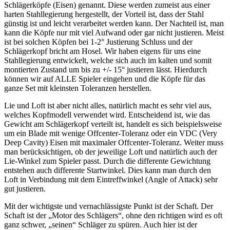
Schlägerköpfe (Eisen) genannt. Diese werden zumeist aus einer
harten Stahllegierung hergestellt, der Vorteil ist, dass der Stahl
günstig ist und leicht verarbeitet werden kann. Der Nachteil ist, man
kann die Köpfe nur mit viel Aufwand oder gar nicht justieren. Meist
ist bei solchen Köpfen bei 1-2° Justierung Schluss und der
Schlägerkopf bricht am Hosel. Wir haben eigens für uns eine
Stahllegierung entwickelt, welche sich auch im kalten und somit
montierten Zustand um bis zu +/- 15° justieren lässt. Hierdurch
können wir auf ALLE Spieler eingehen und die Köpfe für das
ganze Set mit kleinsten Toleranzen herstellen.
Lie und Loft ist aber nicht alles, natürlich macht es sehr viel aus,
welches Kopfmodell verwendet wird. Entscheidend ist, wie das
Gewicht am Schlägerkopf verteilt ist, handelt es sich beispielsweise
um ein Blade mit wenige Offcenter-Toleranz oder ein VDC (Very
Deep Cavity) Eisen mit maximaler Offcenter-Toleranz. Weiter muss
man berücksichtigen, ob der jeweilige Loft und natürlich auch der
Lie-Winkel zum Spieler passt. Durch die differente Gewichtung
entstehen auch differente Startwinkel. Dies kann man durch den
Loft in Verbindung mit dem Eintreffwinkel (Angle of Attack) sehr
gut justieren.
Mit der wichtigste und vernachlässigste Punkt ist der Schaft. Der
Schaft ist der „Motor des Schlägers“, ohne den richtigen wird es oft
ganz schwer, „seinen“ Schläger zu spüren. Auch hier ist der