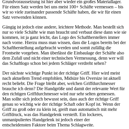
Grundvoraussetzung ist hier aber wieder ein großes Materiallager.
Für einen Satz werden bei uns meist 100+ Schäfte vermessen – bis
wir so viele zueinander passende Schäfte haben, die wir für einen
Satz verwenden können.
Gängig ist jedoch eine andere, leichtere Methode. Man bestellt sich
nur so viele Schäfte wie man braucht und verbaut diese dann wie sie
kommen, ist ja ganz leicht, das Logo des Schaftherstellers immer
nach vorne. Hierzu muss man wissen, dass die Logos bereits bei der
Schaftherstellung aufgebracht werden und somit zufällig die
Frontseite vorgeben. Man überlässt die Einbaulage der Schäfte also
dem Zufall und nicht einer technischen Vermessung, denn wer will
das Schaftlogo schon bei jedem Schläger verdreht sehen?
Der nächste wichtige Punkt ist der richtige Griff. Hier wird meist
nach aktuellem Trend empfohlen, Midsize bis Oversize ist aktuell
recht beliebt. Die Frage bleibt aber, welchen Griffdurchmesser
brauche ich denn? Die Handgröße und damit der relevante Wert für
den richtigen Griffdurchmesser wird nur sehr selten gemessen.
Man sollte sich jedoch bewusst sein, dass auch der richtige Griff
genau so wichtig wie der richtige Schaft oder Kopf ist. Wenn der
Griff zu groß oder zu klein ist, greift man automatisch mit mehr
Griffdruck, was das Handgelenk versteift. Ein lockeres,
unmanipuliertes Handgelenk ist jedoch einer der
entscheidensten Faktore beim Thema Schlagweite.