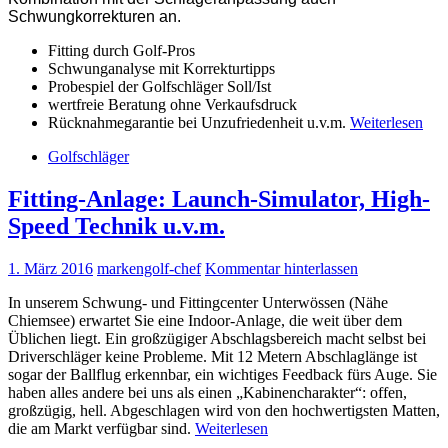
Schwungkorrekturen an.
Fitting durch Golf-Pros
Schwunganalyse mit Korrekturtipps
Probespiel der Golfschläger Soll/Ist
wertfreie Beratung ohne Verkaufsdruck
Rücknahmegarantie bei Unzufriedenheit u.v.m.
Weiterlesen
Golfschläger
Fitting-Anlage: Launch-Simulator, High-
Speed Technik u.v.m.
1. März 2016
markengolf-chef
Kommentar hinterlassen
In unserem Schwung- und Fittingcenter Unterwössen (Nähe
Chiemsee) erwartet Sie eine Indoor-Anlage, die weit über dem
Üblichen liegt. Ein großzügiger Abschlagsbereich macht selbst bei
Driverschläger keine Probleme. Mit 12 Metern Abschlaglänge ist
sogar der Ballflug erkennbar, ein wichtiges Feedback fürs Auge. Sie
haben alles andere bei uns als einen „Kabinencharakter“: offen,
großzügig, hell. Abgeschlagen wird von den hochwertigsten Matten,
die am Markt verfügbar sind.
Weiterlesen