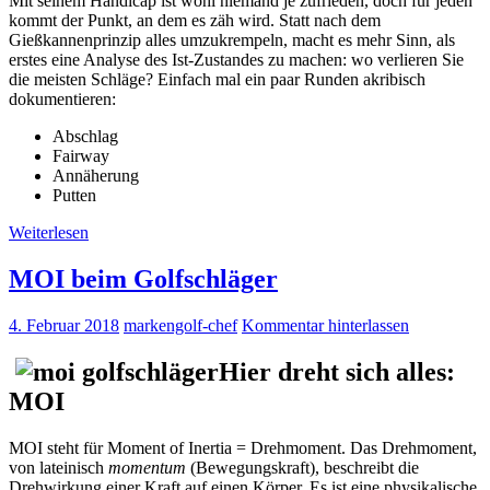
Mit seinem Handicap ist wohl niemand je zufrieden, doch für jeden
kommt der Punkt, an dem es zäh wird. Statt nach dem
Gießkannenprinzip alles umzukrempeln, macht es mehr Sinn, als
erstes eine Analyse des Ist-Zustandes zu machen: wo verlieren Sie
die meisten Schläge? Einfach mal ein paar Runden akribisch
dokumentieren:
Abschlag
Fairway
Annäherung
Putten
Weiterlesen
MOI beim Golfschläger
4. Februar 2018
markengolf-chef
Kommentar hinterlassen
Hier dreht sich alles:
MOI
MOI steht für Moment of Inertia = Drehmoment. Das Drehmoment,
von lateinisch
momentum
(
Bewegungskraft), beschreibt die
Drehwirkung einer Kraft auf einen Körper. Es ist eine physikalische