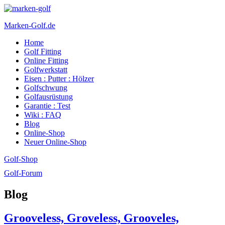
Marken-Golf.de
Home
Golfschläger made in Germany
Golf Fitting
Online Fitting
Golfwerkstatt
Eisen : Putter : Hölzer
Golfschwung
Golfausrüstung
Garantie : Test
Wiki : FAQ
Blog
Online-Shop
Neuer Online-Shop
Golf-Shop
Golf-Forum
Blog
Grooveless, Groveless, Grooveles,